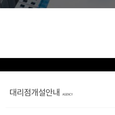
문
장
의
찾
기
대리점개설안내
AGENCY