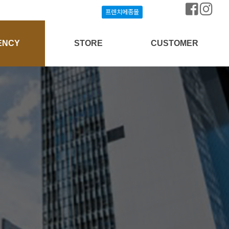
프렌치메종몰
프렌치메종몰
ENCY
STORE
CUSTOMER
상담신청
프렌치메종몰
공지사항
개설안내
매장찾기
질문과답변
방송협찬