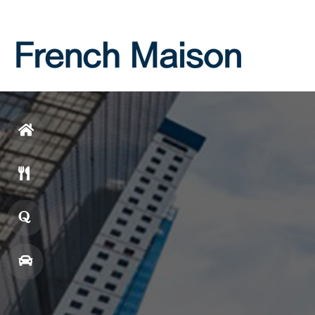
Login
Join
홈
으
메
로
뉴
창
업
매