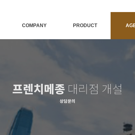
COMPANY
PRODUCT
AG
회사소개
전체보기
대리점
Target
양모제품
대리점
양모이야기
침구세트
프렌치메종
대리점 개설
침구단품
충전재
상담문의
시즌상품
패브릭소품