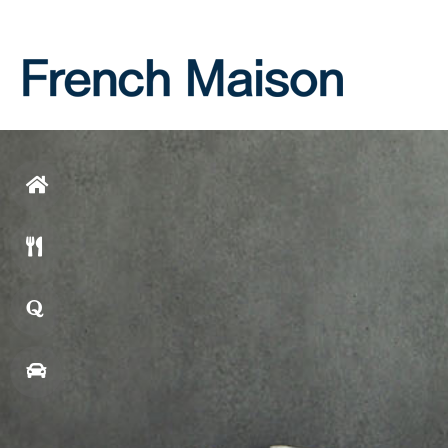
Login
Join
홈
으
메
로
뉴
창
업
매