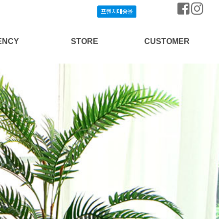
프렌치메종몰
프렌치메종몰
ENCY
STORE
CUSTOMER
상담신청
프렌치메종몰
공지사항
개설안내
매장찾기
질문과답변
방송협찬