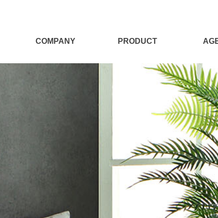
COMPANY
PRODUCT
AG
회사소개
전체보기
대리점
Target
양모제품
대리점
양모이야기
침구세트
침구단품
충전재
시즌상품
패브릭소품