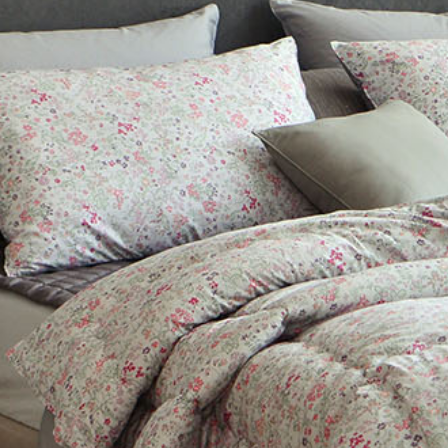
문
장
의
찾
기