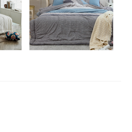
불
리파인 차렵이블 블루, 핑..