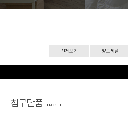
문
장
의
찾
기
전체보기
양모제품
침구단품
PRODUCT