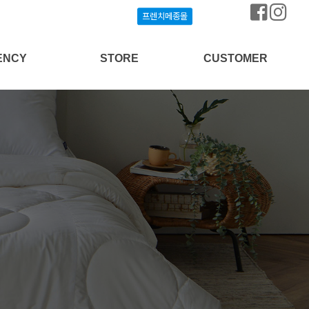
프렌치메종몰
프렌치메종몰
ENCY
STORE
CUSTOMER
상담신청
프렌치메종몰
공지사항
개설안내
매장찾기
질문과답변
방송협찬