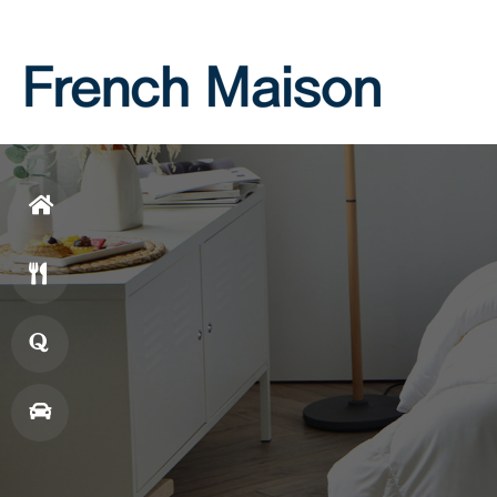
Login
Join
홈
으
메
로
뉴
창
업
매