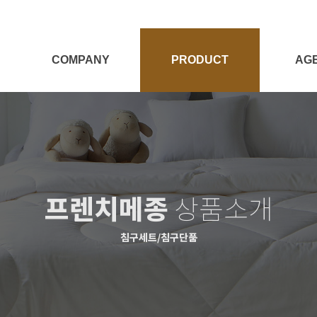
COMPANY
PRODUCT
AG
회사소개
전체보기
대리점
Target
양모제품
대리점
양모이야기
침구세트
프렌치메종
상품소개
침구단품
충전재
침구세트/침구단품
시즌상품
패브릭소품