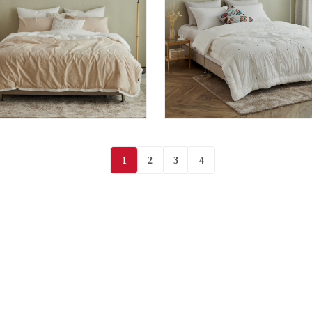
디어 고밀도 차렵이불
드림 고밀도 면 차렵이
1
2
3
4