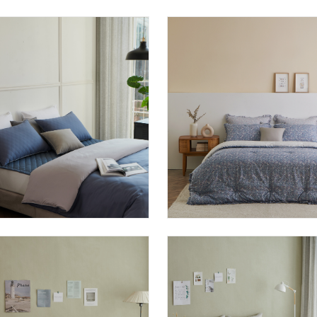
에일린 누비이불커버
플로렛 모달차렵이불