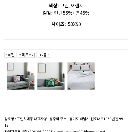
색상:
그린,오렌지
겉감:
린넨55%+면45%
사이즈:
50X50
상호명 : 프렌치메종 대표자명 : 홍충혁 주소 : 경기도 하남시 천호대로1358번길 99-
19
대표전화 : 02-407-7047
사업자등록번호 : 126-86-39835 e-mail : maison08@hanmail.net