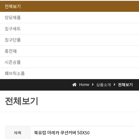
전체보기
양모제품
침구세트
침구단품
충전재
시즌상품
패브릭소품
Home
상품소개
전체보기
전체보기
북유럽 아레카 쿠션커버 50X50
제목