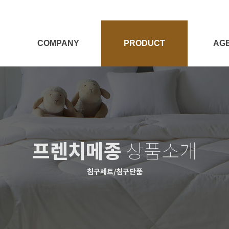
COMPANY
PRODUCT
AG
회사소개
전체보기
대리점
Target
양모제품
대리점
양모이야기
침구세트
프렌치메종
상품소개
침구단품
충전재
침구세트/침구단품
시즌상품
패브릭소품