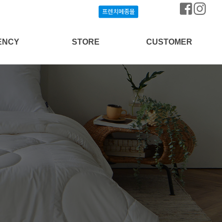
프렌치메종몰
프렌치메종몰
ENCY
STORE
CUSTOMER
상담신청
프렌치메종몰
공지사항
개설안내
매장찾기
질문과답변
방송협찬