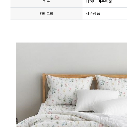
타히티 여름이불
제목
시즌상품
카테고리