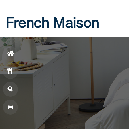
Login
Join
홈
으
메
로
뉴
창
업
매