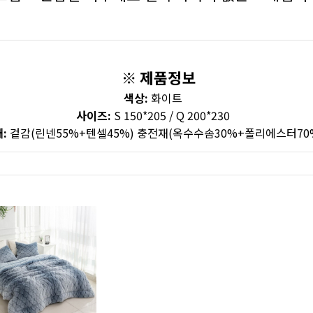
※ 제품정보
색상:
화이트
사이즈:
S 150*205 / Q 200*230
재:
겉감(린넨55%+텐셀45%) 충전재(옥수수솜30%+폴리에스터70